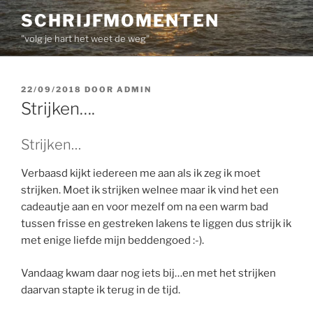
Ga
SCHRIJFMOMENTEN
naar
"volg je hart het weet de weg"
de
inhoud
GEPLAATST
22/09/2018
DOOR
ADMIN
OP
Strijken….
Strijken…
Verbaasd kijkt iedereen me aan als ik zeg ik moet
strijken. Moet ik strijken welnee maar ik vind het een
cadeautje aan en voor mezelf om na een warm bad
tussen frisse en gestreken lakens te liggen dus strijk ik
met enige liefde mijn beddengoed :-).
Vandaag kwam daar nog iets bij…en met het strijken
daarvan stapte ik terug in de tijd.