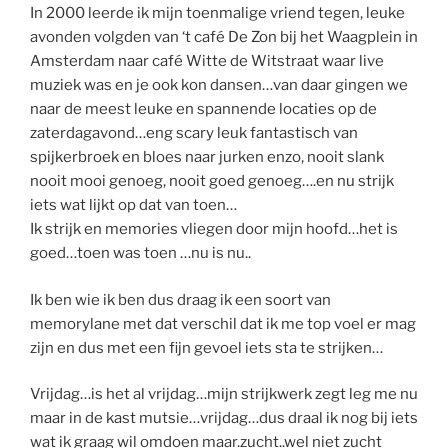
In 2000 leerde ik mijn toenmalige vriend tegen, leuke
avonden volgden van ‘t café De Zon bij het Waagplein in
Amsterdam naar café Witte de Witstraat waar live
muziek was en je ook kon dansen…van daar gingen we
naar de meest leuke en spannende locaties op de
zaterdagavond…eng scary leuk fantastisch van
spijkerbroek en bloes naar jurken enzo, nooit slank
nooit mooi genoeg, nooit goed genoeg….en nu strijk
iets wat lijkt op dat van toen…
Ik strijk en memories vliegen door mijn hoofd…het is
goed…toen was toen …nu is nu..
Ik ben wie ik ben dus draag ik een soort van
memorylane met dat verschil dat ik me top voel er mag
zijn en dus met een fijn gevoel iets sta te strijken…
Vrijdag…is het al vrijdag…mijn strijkwerk zegt leg me nu
maar in de kast mutsie…vrijdag…dus draal ik nog bij iets
wat ik graag wil omdoen maar.zucht..wel niet zucht