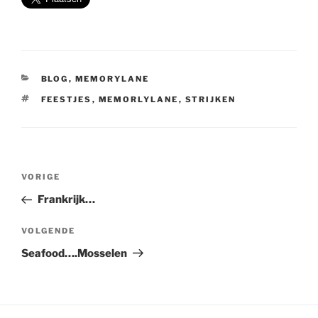
CATEGORIEËN
BLOG
,
MEMORYLANE
TAGS
FEESTJES
,
MEMORLYLANE
,
STRIJKEN
Berichtnavigatie
Vorig
VORIGE
bericht
Frankrijk…
Volgend
VOLGENDE
bericht
Seafood….Mosselen