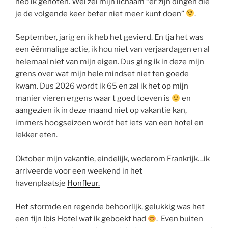
heb ik genoten. Wel zei mijn lichaam “er zijn dingen die
je de volgende keer beter niet meer kunt doen”
.
September, jarig en ik heb het gevierd. En tja het was
een éénmalige actie, ik hou niet van verjaardagen en al
helemaal niet van mijn eigen. Dus ging ik in deze mijn
grens over wat mijn hele mindset niet ten goede
kwam. Dus 2026 wordt ik 65 en zal ik het op mijn
manier vieren ergens waar t goed toeven is
en
aangezien ik in deze maand niet op vakantie kan,
immers hoogseizoen wordt het iets van een hotel en
lekker eten.
Oktober mijn vakantie, eindelijk, wederom Frankrijk…ik
arriveerde voor een weekend in het
havenplaatsje
Honfleur.
Het stormde en regende behoorlijk, gelukkig was het
een fijn
Ibis Hotel
wat ik geboekt had
. Even buiten