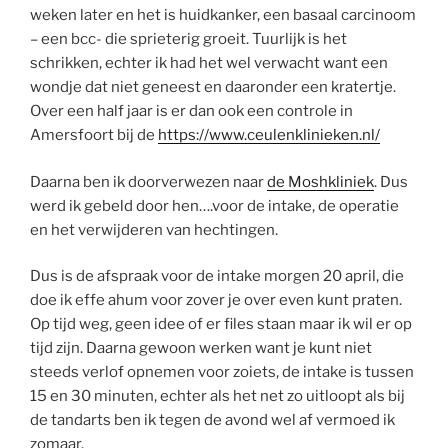
weken later en het is huidkanker, een basaal carcinoom
– een bcc- die sprieterig groeit. Tuurlijk is het
schrikken, echter ik had het wel verwacht want een
wondje dat niet geneest en daaronder een kratertje.
Over een half jaar is er dan ook een controle in
Amersfoort bij de
https://www.ceulenklinieken.nl/
Daarna ben ik doorverwezen naar
de Moshkliniek
. Dus
werd ik gebeld door hen….voor de intake, de operatie
en het verwijderen van hechtingen.
Dus is de afspraak voor de intake morgen 20 april, die
doe ik effe ahum voor zover je over even kunt praten.
Op tijd weg, geen idee of er files staan maar ik wil er op
tijd zijn. Daarna gewoon werken want je kunt niet
steeds verlof opnemen voor zoiets, de intake is tussen
15 en 30 minuten, echter als het net zo uitloopt als bij
de tandarts ben ik tegen de avond wel af vermoed ik
zomaar.