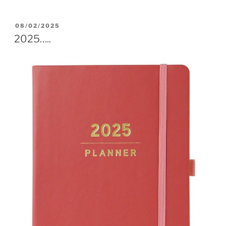
GEPLAATST
08/02/2025
OP
2025…..