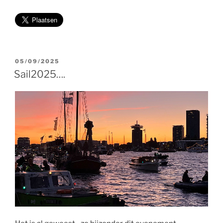
GEPLAATST
05/09/2025
OP
Sail2025….