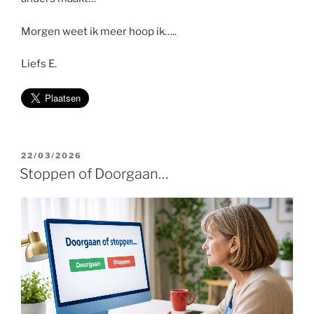
Morgen weet ik meer hoop ik…..
Liefs E.
GEPLAATST
22/03/2026
OP
Stoppen of Doorgaan…