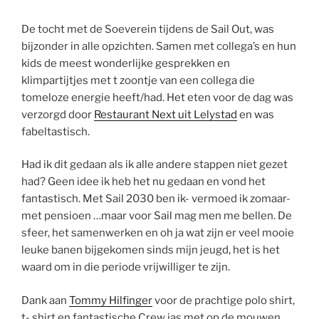
De tocht met de Soeverein tijdens de Sail Out, was
bijzonder in alle opzichten. Samen met collega’s en hun
kids de meest wonderlijke gesprekken en
klimpartijtjes met t zoontje van een collega die
tomeloze energie heeft/had. Het eten voor de dag was
verzorgd door
Restaurant Next uit Lelystad
en was
fabeltastisch.
Had ik dit gedaan als ik alle andere stappen niet gezet
had? Geen idee ik heb het nu gedaan en vond het
fantastisch. Met Sail 2030 ben ik- vermoed ik zomaar-
met pensioen …maar voor Sail mag men me bellen. De
sfeer, het samenwerken en oh ja wat zijn er veel mooie
leuke banen bijgekomen sinds mijn jeugd, het is het
waard om in die periode vrijwilliger te zijn.
Dank aan
Tommy Hilfinger
voor de prachtige polo shirt,
t- shirt en fantastische Crew jas met op de mouwen