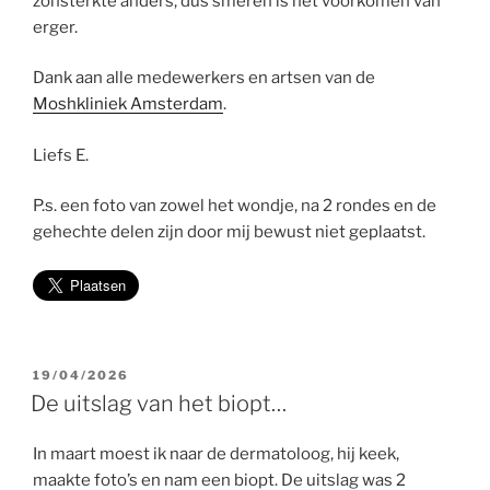
zonsterkte anders, dus smeren is het voorkomen van
erger.
Dank aan alle medewerkers en artsen van de
Moshkliniek Amsterdam
.
Liefs E.
P.s. een foto van zowel het wondje, na 2 rondes en de
gehechte delen zijn door mij bewust niet geplaatst.
GEPLAATST
19/04/2026
OP
De uitslag van het biopt…
In maart moest ik naar de dermatoloog, hij keek,
maakte foto’s en nam een biopt. De uitslag was 2