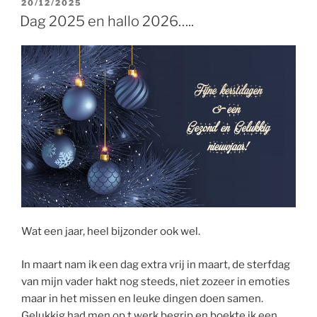
GEPLAATST
20/12/2025
OP
Dag 2025 en hallo 2026…..
Wat een jaar, heel bijzonder ook wel.
In maart nam ik een dag extra vrij in maart, de sterfdag
van mijn vader hakt nog steeds, niet zozeer in emoties
maar in het missen en leuke dingen doen samen.
Gelukkig had men op t werk begrip en boekte ik een