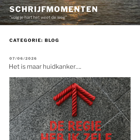
Ga
SCHRIJFMOMENTEN
naar
"volg je hart het weet de weg"
de
inhoud
CATEGORIE:
BLOG
GEPLAATST
07/06/2026
OP
Het is maar huidkanker….