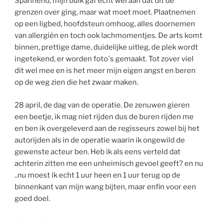
Spannend, mijn buik gaf echt wel aan dat dit de
grenzen over ging, maar wat moet moet. Plaatnemen
op een ligbed, hoofdsteun omhoog, alles doornemen
van allergièn en toch ook lachmomentjes. De arts komt
binnen, prettige dame, duidelijke uitleg, de plek wordt
ingetekend, er worden foto´s gemaakt. Tot zover viel
dit wel mee en is het meer mijn eigen angst en beren
op de weg zien die het zwaar maken.
28 april, de dag van de operatie. De zenuwen gieren
een beetje, ik mag niet rijden dus de buren rijden me
en ben ik overgeleverd aan de regisseurs zowel bij het
autorijden als in de operatie waarin ik ongewild de
gewenste acteur ben. Heb ik als eens verteld dat
achterin zitten me een unheimisch gevoel geeft? en nu
..nu moest ik echt 1 uur heen en 1 uur terug op de
binnenkant van mijn wang bijten, maar enfin voor een
goed doel.