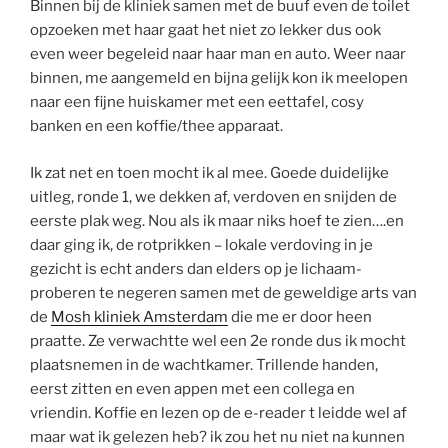
Binnen bij de kliniek samen met de buuf even de toilet
opzoeken met haar gaat het niet zo lekker dus ook
even weer begeleid naar haar man en auto. Weer naar
binnen, me aangemeld en bijna gelijk kon ik meelopen
naar een fijne huiskamer met een eettafel, cosy
banken en een koffie/thee apparaat.
Ik zat net en toen mocht ik al mee. Goede duidelijke
uitleg, ronde 1, we dekken af, verdoven en snijden de
eerste plak weg. Nou als ik maar niks hoef te zien….en
daar ging ik, de rotprikken – lokale verdoving in je
gezicht is echt anders dan elders op je lichaam-
proberen te negeren samen met de geweldige arts van
de
Mosh kliniek Amsterdam
die me er door heen
praatte. Ze verwachtte wel een 2e ronde dus ik mocht
plaatsnemen in de wachtkamer. Trillende handen,
eerst zitten en even appen met een collega en
vriendin. Koffie en lezen op de e-reader t leidde wel af
maar wat ik gelezen heb? ik zou het nu niet na kunnen